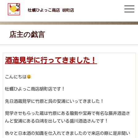
togg
牡蠣ひよっこ商店 胡町店
navi
店主の戯言
酒造見学に行ってきました！
こんにちは
牡蠣ひよっこ商店胡町店です！
先日酒蔵見学に竹原と呉の安浦にいってきました！
見学させもらった蔵は竹原にある龍勢や宝寿で有名な藤井酒造さ
んと安浦にある白鴻を出している盛川酒造さんです！
色々と日本酒の知識を仕入れてきましたので来店の際に是非聞い