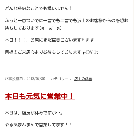
どんな些細なことでも構いません！
ふっと一息ついでに一言でも二言でも沢山のお客様からの感想お
待ちしております(ฅ’ω’ฅ)
本日！！！、お席にまだ空きございますꐕ ꐕ ꐕ
皆様のご来店心よりお待ちしております┏○ﾍﾟｺｯ
記事投稿日：2018/07/30 カテゴリー：
店主の戯言
.
本日も元気に営業中！
本日は、店長が休みですが…。
やる気まんまんで営業してます！！