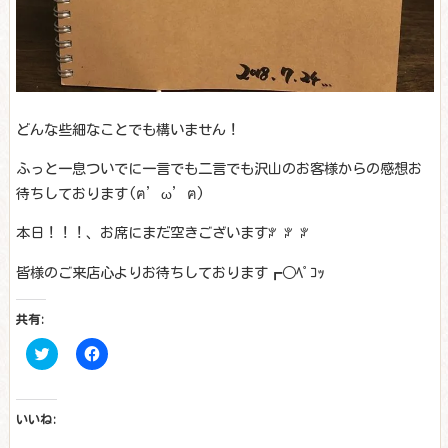
どんな些細なことでも構いません！
ふっと一息ついでに一言でも二言でも沢山のお客様からの感想お
待ちしております(ฅ’ω’ฅ)
本日！！！、お席にまだ空きございますꐕ ꐕ ꐕ
皆様のご来店心よりお待ちしております┏○ﾍﾟｺｯ
共有:
Click
Facebook
to
で
share
共
on
有
Twitter
す
(新
る
いいね:
し
に
い
は