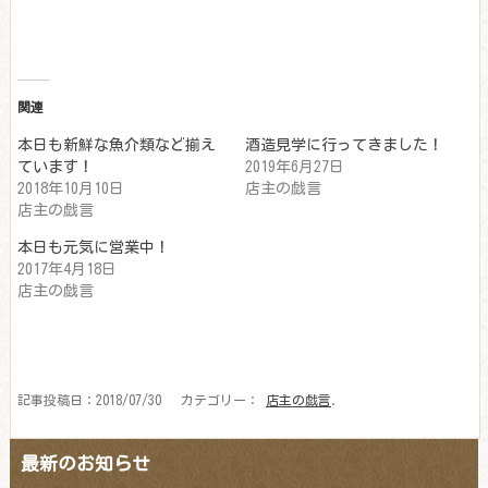
ウ
ク
ィ
リ
ン
ッ
ド
ク
ウ
し
で
て
開
く
き
だ
関連
ま
さ
す)
い
本日も新鮮な魚介類など揃え
酒造見学に行ってきました！
(新
し
ています！
2019年6月27日
い
2018年10月10日
店主の戯言
ウ
ィ
店主の戯言
ン
ド
ウ
本日も元気に営業中！
で
2017年4月18日
開
き
店主の戯言
ま
す)
記事投稿日：2018/07/30 カテゴリー：
店主の戯言
.
最新のお知らせ