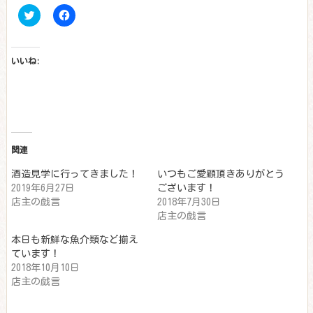
Click
Facebook
to
で
share
共
on
有
Twitter
す
(新
る
いいね:
し
に
い
は
ウ
ク
ィ
リ
ン
ッ
ド
ク
ウ
し
で
て
開
く
き
だ
関連
ま
さ
す)
い
酒造見学に行ってきました！
いつもご愛顧頂きありがとう
(新
し
2019年6月27日
ございます！
い
店主の戯言
2018年7月30日
ウ
ィ
店主の戯言
ン
ド
ウ
本日も新鮮な魚介類など揃え
で
ています！
開
き
2018年10月10日
ま
店主の戯言
す)