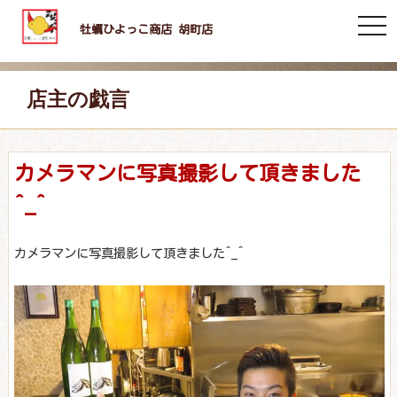
togg
牡蠣ひよっこ商店 胡町店
navi
店主の戯言
カメラマンに写真撮影して頂きました
^_^
カメラマンに写真撮影して頂きました^_^